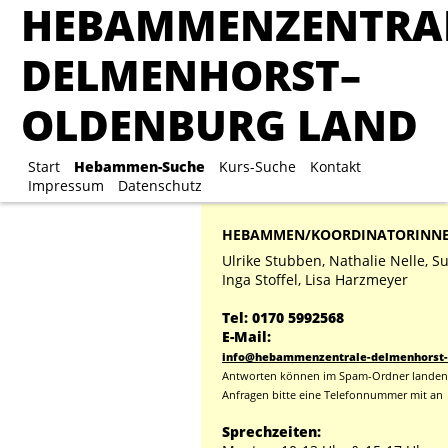
HEBAMMENZENTRA
HEBAMMENZENTRA
DELMENHORST–
DELMENHORST–
OLDENBURG LAND
OLDENBURG LAND
Start
Start
Hebammen-Suche
Hebammen-Suche
Kurs-Suche
Kurs-Suche
Kontakt
Kontakt
Impre
Impressum
Datenschutz
HEBAMMEN/KOORDINATORINN
Ulrike Stubben, Nathalie Nelle, S
Inga Stoffel, Lisa Harzmeyer
Tel: 0170 5992568
E-Mail:
info@hebammenzentrale-delmenhorst-
Antworten können im Spam-Ordner landen,
Anfragen bitte eine Telefonnummer mit an
Sprechzeiten: