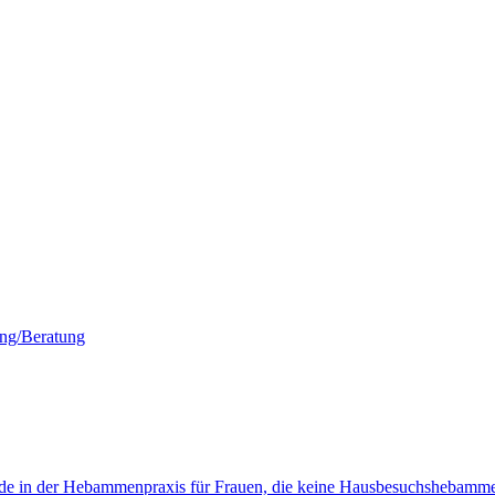
ung/Beratung
de in der Hebammenpraxis für Frauen, die keine Hausbesuchshebam