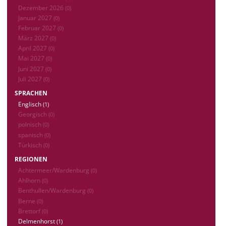
Dezember 2026
(0)
Januar 2027
(0)
Februar 2027
(0)
März 2027
(0)
April 2027
(0)
Mai 2027
(0)
Juni 2027
(0)
Juli 2027
(0)
SPRACHEN
Englisch
(1)
Georgisch
(0)
polnisch
(0)
spanisch
(0)
Türkisch
(0)
REGIONEN
Achtermeer/Wardenburg
(0)
Ahlhorn
(0)
Benthullen/Wardenburg
(0)
Berne
(0)
Brettorf
(0)
Delmenhorst
(1)