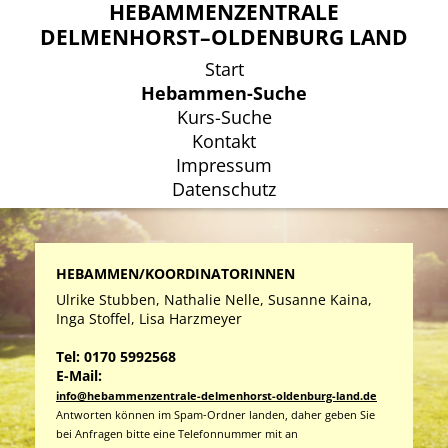
HEBAMMENZENTRALE
HEBAMMENZENTRALE
DELMENHORST–OLDENBURG LAND
DELMENHORST–OLDENBURG LAND
Start
Start
Hebammen-Suche
Hebammen-Suche
Kurs-Suche
Kurs-Suche
Kontakt
Kontakt
Impressum
Impressum
Datenschutz
Datenschutz
HEBAMMEN/KOORDINATORINNEN
Ulrike Stubben, Nathalie Nelle, Susanne Kaina,
Inga Stoffel, Lisa Harzmeyer
Tel: 0170 5992568
E-Mail:
info@hebammenzentrale-delmenhorst-oldenburg-land.de
Antworten können im Spam-Ordner landen, daher geben Sie
bei Anfragen bitte eine Telefonnummer mit an