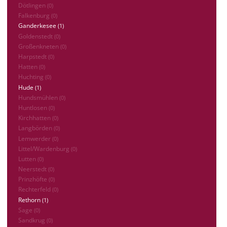
Dötlingen
(0)
Falkenburg
(0)
Ganderkesee
(1)
Goldenstedt
(0)
Großenkneten
(0)
Harpstedt
(0)
Hatten
(0)
Huchting
(0)
Hude
(1)
Hundsmühlen
(0)
Huntlosen
(0)
Kirchhatten
(0)
Langbörden
(0)
Lemwerder
(0)
Littel/Wardenburg
(0)
Lutten
(0)
Neerstedt
(0)
Prinzhöfte
(0)
Rechterfeld
(0)
Rethorn
(1)
Sage
(0)
Sandkrug
(0)