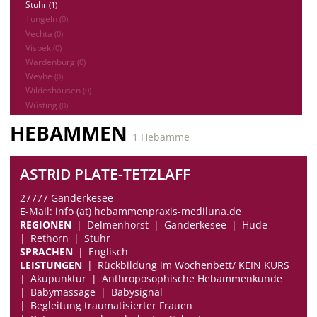
Stuhr
(1)
Tungeln
(0)
Vechta
(0)
Visbek
(0)
Wardenburg
(0)
Weyhe
(0)
Wildeshausen
(0)
Wüsting
(0)
HEBAMMEN
1 Hebamme
ASTRID PLATE-TETZLAFF
27777 Ganderkesee
E-Mail: info (at) hebammenpraxis-mediluna.de
REGIONEN
Delmenhorst
Ganderkesee
Hude
Rethorn
Stuhr
SPRACHEN
Englisch
LEISTUNGEN
Rückbildung im Wochenbett/ KEIN KURS
Akupunktur
Anthroposophische Hebammenkunde
Babymassage
Babysignal
Begleitung traumatisierter Frauen