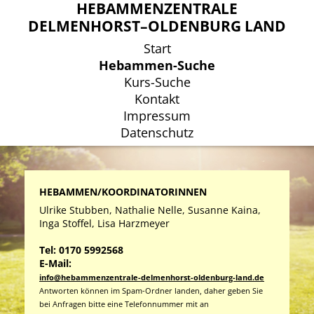
HEBAMMENZENTRALE
HEBAMMENZENTRALE
DELMENHORST–OLDENBURG LAND
DELMENHORST–OLDENBURG LAND
Start
Start
Hebammen-Suche
Hebammen-Suche
Kurs-Suche
Kurs-Suche
Kontakt
Kontakt
Impressum
Impressum
Datenschutz
Datenschutz
HEBAMMEN/KOORDINATORINNEN
Ulrike Stubben, Nathalie Nelle, Susanne Kaina,
Inga Stoffel, Lisa Harzmeyer
Tel: 0170 5992568
E-Mail:
info@hebammenzentrale-delmenhorst-oldenburg-land.de
Antworten können im Spam-Ordner landen, daher geben Sie
bei Anfragen bitte eine Telefonnummer mit an