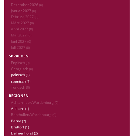
Dezember 2026
(0)
Januar 2027
(0)
Februar 2027
(0)
März 2027
(0)
April 2027
(0)
Mai 2027
(0)
Juni 2027
(0)
Juli 2027
(0)
SPRACHEN
Englisch
(0)
Georgisch
(0)
polnisch
(1)
spanisch
(1)
Türkisch
(0)
REGIONEN
Achtermeer/Wardenburg
(0)
Ahlhorn
(1)
Benthullen/Wardenburg
(0)
Berne
(2)
Brettorf
(1)
Delmenhorst
(2)