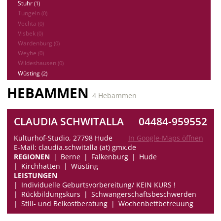
Stuhr
(1)
Tungeln
(0)
Vechta
(0)
Visbek
(0)
Wardenburg
(0)
Weyhe
(0)
Wildeshausen
(0)
Wüsting
(2)
HEBAMMEN
4 Hebammen
CLAUDIA SCHWITALLA
04484-959552
Kulturhof-Studio, 27798 Hude
In Google-Maps öffnen
E-Mail: claudia.schwitalla (at) gmx.de
REGIONEN
Berne
Falkenburg
Hude
Kirchhatten
Wüsting
LEISTUNGEN
Individuelle Geburtsvorbereitung/ KEIN KURS !
Rückbildungskurs
Schwangerschaftsbeschwerden
Still- und Beikostberatung
Wochenbettbetreuung