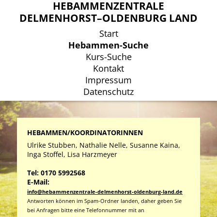
HEBAMMENZENTRALE
HEBAMMENZENTRALE
DELMENHORST–OLDENBURG LAND
DELMENHORST–OLDENBURG LAND
Start
Start
Hebammen-Suche
Hebammen-Suche
Kurs-Suche
Kurs-Suche
Kontakt
Kontakt
Impressum
Impressum
Datenschutz
Datenschutz
HEBAMMEN/KOORDINATORINNEN
Ulrike Stubben, Nathalie Nelle, Susanne Kaina,
Inga Stoffel, Lisa Harzmeyer
Tel: 0170 5992568
E-Mail:
info@hebammenzentrale-delmenhorst-oldenburg-land.de
Antworten können im Spam-Ordner landen, daher geben Sie
bei Anfragen bitte eine Telefonnummer mit an