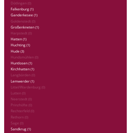
Dötlingen
(0)
Falkenburg
(1)
Ganderkesee
(1)
Goldenstedt
(0)
Großenkneten
(1)
Harpstedt
(0)
Hatten
(1)
Huchting
(1)
Hude
(3)
Hundsmühlen
(0)
Huntlosen
(1)
Kirchhatten
(1)
Langbörden
(0)
Lemwerder
(1)
Littel/Wardenburg
(0)
Lutten
(0)
Neerstedt
(0)
Prinzhöfte
(0)
Rechterfeld
(0)
Rethorn
(0)
Sage
(0)
Sandkrug
(1)