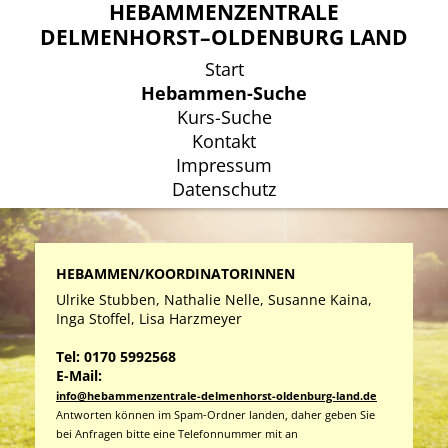
HEBAMMENZENTRALE
HEBAMMENZENTRALE
DELMENHORST–OLDENBURG LAND
DELMENHORST–OLDENBURG LAND
Start
Start
Hebammen-Suche
Hebammen-Suche
Kurs-Suche
Kurs-Suche
Kontakt
Kontakt
Impressum
Impressum
Datenschutz
Datenschutz
HEBAMMEN/KOORDINATORINNEN
Ulrike Stubben, Nathalie Nelle, Susanne Kaina,
Inga Stoffel, Lisa Harzmeyer
Tel: 0170 5992568
E-Mail:
info@hebammenzentrale-delmenhorst-oldenburg-land.de
Antworten können im Spam-Ordner landen, daher geben Sie
bei Anfragen bitte eine Telefonnummer mit an