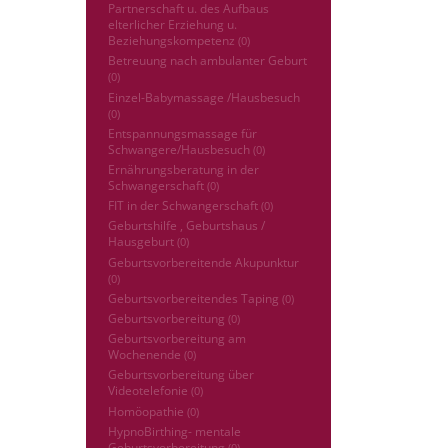
Partnerschaft u. des Aufbaus
elterlicher Erziehung u.
Beziehungskompetenz
(0)
Betreuung nach ambulanter Geburt
(0)
Einzel-Babymassage /Hausbesuch
(0)
Entspannungsmassage für
Schwangere/Hausbesuch
(0)
Ernährungsberatung in der
Schwangerschaft
(0)
FIT in der Schwangerschaft
(0)
Geburtshilfe , Geburtshaus /
Hausgeburt
(0)
Geburtsvorbereitende Akupunktur
(0)
Geburtsvorbereitendes Taping
(0)
Geburtsvorbereitung
(0)
Geburtsvorbereitung am
Wochenende
(0)
Geburtsvorbereitung über
Videotelefonie
(0)
Homöopathie
(0)
HypnoBirthing- mentale
Geburtsvorbereitung
(0)