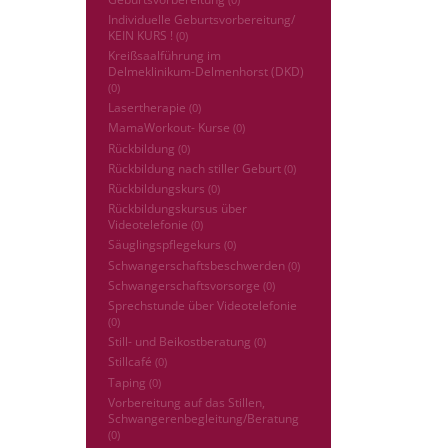
Individuelle Geburtsvorbereitung/
KEIN KURS !
(0)
Kreißsaalführung im
Delmeklinikum-Delmenhorst (DKD)
(0)
Lasertherapie
(0)
MamaWorkout- Kurse
(0)
Rückbildung
(0)
Rückbildung nach stiller Geburt
(0)
Rückbildungskurs
(0)
Rückbildungskursus über
Videotelefonie
(0)
Säuglingspflegekurs
(0)
Schwangerschaftsbeschwerden
(0)
Schwangerschaftsvorsorge
(0)
Sprechstunde über Videotelefonie
(0)
Still- und Beikostberatung
(0)
Stillcafé
(0)
Taping
(0)
Vorbereitung auf das Stillen,
Schwangerenbegleitung/Beratung
(0)