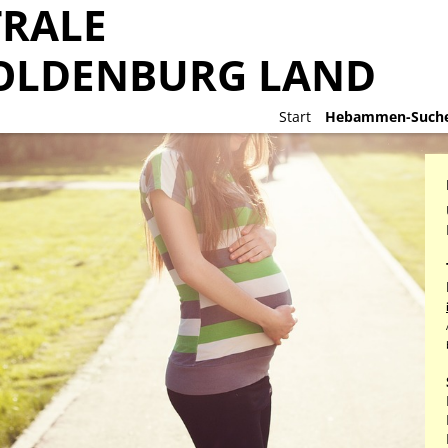
RALE
RALE
OLDENBURG LAND
OLDENBURG LAND
Start
Start
Hebammen-Such
Hebammen-Such