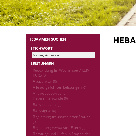
HEB
HEBAMMEN SUCHEN
STICHWORT
LEISTUNGEN
Rückbildung im Wochenbett/ KEIN
KURS
(0)
Akupunktur
(0)
Alle aufgeführten Leistungen
(0)
Anthroposophische
Hebammenkunde
(0)
Babymassage
(0)
Babysignal
(0)
Begleitung traumatisierter Frauen
(0)
Begleitung verwaister Eltern
(0)
Beratung und Hilfen in Fragen der