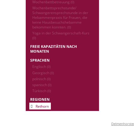
Wochenbettbetreuung
(0)
Wochenbettsprechstunde/
Schwangerensprechstunde in der
Hebammenpraxis für Frauen, die
keine Hausbesuchshebamme
bekommen konnten.
(0)
Yoga in der Schwangerschaft-Kurs
(0)
FREIE KAPAZITÄTEN NACH
MONATEN
SPRACHEN
Englisch
(0)
Georgisch
(0)
polnisch
(0)
spanisch
(0)
Türkisch
(0)
REGIONEN
Rethorn
Delmenhorster