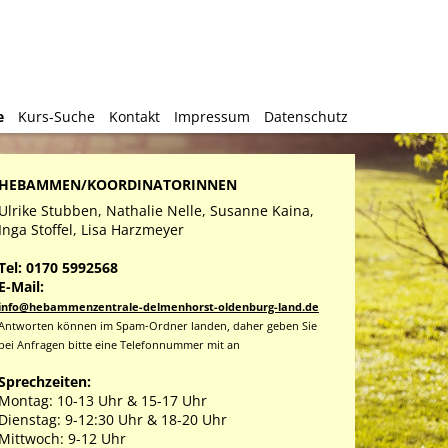
e
e
Kurs-Suche
Kurs-Suche
Kontakt
Kontakt
Impressum
Impressum
Datenschutz
Datenschutz
HEBAMMEN/KOORDINATORINNEN
Ulrike Stubben, Nathalie Nelle, Susanne Kaina,
Inga Stoffel, Lisa Harzmeyer
Tel: 0170 5992568
E-Mail:
info@hebammenzentrale-delmenhorst-oldenburg-land.de
Antworten können im Spam-Ordner landen, daher geben Sie
bei Anfragen bitte eine Telefonnummer mit an
Sprechzeiten:
Montag: 10-13 Uhr & 15-17 Uhr
Dienstag: 9-12:30 Uhr & 18-20 Uhr
Mittwoch: 9-12 Uhr