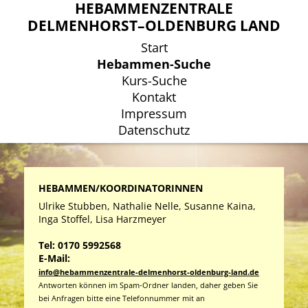
HEBAMMENZENTRALE
HEBAMMENZENTRALE
DELMENHORST–OLDENBURG LAND
DELMENHORST–OLDENBURG LAND
Start
Start
Hebammen-Suche
Hebammen-Suche
Kurs-Suche
Kurs-Suche
Kontakt
Kontakt
Impressum
Impressum
Datenschutz
Datenschutz
HEBAMMEN/KOORDINATORINNEN
Ulrike Stubben, Nathalie Nelle, Susanne Kaina,
Inga Stoffel, Lisa Harzmeyer
Tel: 0170 5992568
E-Mail:
info@hebammenzentrale-delmenhorst-oldenburg-land.de
Antworten können im Spam-Ordner landen, daher geben Sie
bei Anfragen bitte eine Telefonnummer mit an