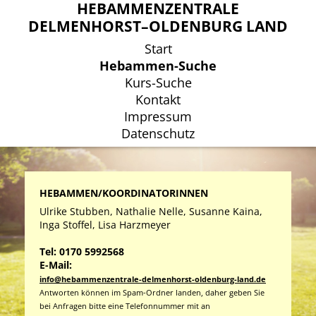
HEBAMMENZENTRALE
HEBAMMENZENTRALE
DELMENHORST–OLDENBURG LAND
DELMENHORST–OLDENBURG LAND
Start
Start
Hebammen-Suche
Hebammen-Suche
Kurs-Suche
Kurs-Suche
Kontakt
Kontakt
Impressum
Impressum
Datenschutz
Datenschutz
HEBAMMEN/KOORDINATORINNEN
Ulrike Stubben, Nathalie Nelle, Susanne Kaina,
Inga Stoffel, Lisa Harzmeyer
Tel: 0170 5992568
E-Mail:
info@hebammenzentrale-delmenhorst-oldenburg-land.de
Antworten können im Spam-Ordner landen, daher geben Sie
bei Anfragen bitte eine Telefonnummer mit an