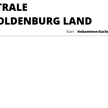
RALE
RALE
OLDENBURG LAND
OLDENBURG LAND
Start
Start
Hebammen-Such
Hebammen-Such