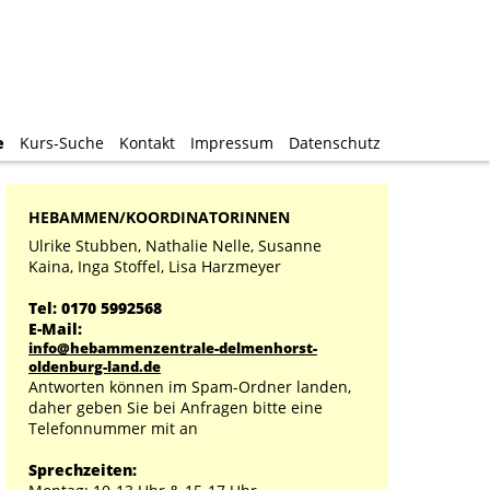
e
e
Kurs-Suche
Kurs-Suche
Kontakt
Kontakt
Impressum
Impressum
Datenschutz
Datenschutz
HEBAMMEN/KOORDINATORINNEN
Ulrike Stubben, Nathalie Nelle, Susanne
Kaina, Inga Stoffel, Lisa Harzmeyer
Tel: 0170 5992568
E-Mail:
info@hebammenzentrale-delmenhorst-
oldenburg-land.de
Antworten können im Spam-Ordner landen,
daher geben Sie bei Anfragen bitte eine
Telefonnummer mit an
Sprechzeiten: