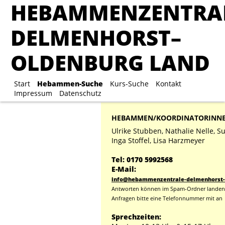
HEBAMMENZENTRA
HEBAMMENZENTRA
DELMENHORST–
DELMENHORST–
OLDENBURG LAND
OLDENBURG LAND
Start
Start
Hebammen-Suche
Hebammen-Suche
Kurs-Suche
Kurs-Suche
Kontakt
Kontakt
Impre
Impressum
Datenschutz
HEBAMMEN/KOORDINATORINN
Ulrike Stubben, Nathalie Nelle, S
Inga Stoffel, Lisa Harzmeyer
Tel: 0170 5992568
E-Mail:
info@hebammenzentrale-delmenhorst-
Antworten können im Spam-Ordner landen,
Anfragen bitte eine Telefonnummer mit an
Sprechzeiten: