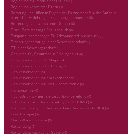
Begleitung traumatisierter Frauen
(0)
Begleitung verwaister Eltern
(0)
Beratung und Hilfen in Fragen der Partnerschaft u. des Aufbaus
elterlicher Erziehung u. Beziehungskompetenz
(0)
Betreuung nach ambulanter Geburt
(0)
Einzel-Babymassage /Hausbesuch
(0)
Entspannungsmassage für Schwangere/Hausbesuch
(0)
Ernährungsberatung in der Schwangerschaft
(0)
FIT in der Schwangerschaft
(0)
Geburtshilfe , Geburtshaus / Hausgeburt
(0)
Geburtsvorbereitende Akupunktur
(0)
Geburtsvorbereitendes Taping
(0)
Geburtsvorbereitung
(0)
Geburtsvorbereitung am Wochenende
(0)
Geburtsvorbereitung über Videotelefonie
(0)
Homöopathie
(0)
HypnoBirthing- mentale Geburtsvorbereitung
(0)
Individuelle Geburtsvorbereitung/ KEIN KURS !
(0)
Kreißsaalführung im Delmeklinikum-Delmenhorst (DKD)
(0)
Lasertherapie
(0)
MamaWorkout- Kurse
(0)
Rückbildung
(0)
Rückbildung nach stiller Geburt
(0)