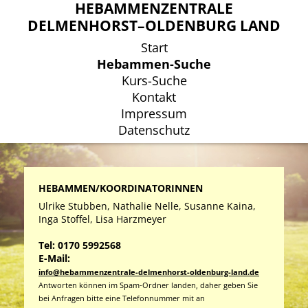
HEBAMMENZENTRALE
HEBAMMENZENTRALE
DELMENHORST–OLDENBURG LAND
DELMENHORST–OLDENBURG LAND
Start
Start
Hebammen-Suche
Hebammen-Suche
Kurs-Suche
Kurs-Suche
Kontakt
Kontakt
Impressum
Impressum
Datenschutz
Datenschutz
HEBAMMEN/KOORDINATORINNEN
Ulrike Stubben, Nathalie Nelle, Susanne Kaina,
Inga Stoffel, Lisa Harzmeyer
Tel: 0170 5992568
E-Mail:
info@hebammenzentrale-delmenhorst-oldenburg-land.de
Antworten können im Spam-Ordner landen, daher geben Sie
bei Anfragen bitte eine Telefonnummer mit an