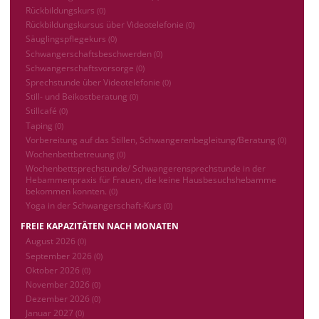
Rückbildungskurs
(0)
Rückbildungskursus über Videotelefonie
(0)
Säuglingspflegekurs
(0)
Schwangerschaftsbeschwerden
(0)
Schwangerschaftsvorsorge
(0)
Sprechstunde über Videotelefonie
(0)
Still- und Beikostberatung
(0)
Stillcafé
(0)
Taping
(0)
Vorbereitung auf das Stillen, Schwangerenbegleitung/Beratung
(0)
Wochenbettbetreuung
(0)
Wochenbettsprechstunde/ Schwangerensprechstunde in der
Hebammenpraxis für Frauen, die keine Hausbesuchshebamme
bekommen konnten.
(0)
Yoga in der Schwangerschaft-Kurs
(0)
FREIE KAPAZITÄTEN NACH MONATEN
August 2026
(0)
September 2026
(0)
Oktober 2026
(0)
November 2026
(0)
Dezember 2026
(0)
Januar 2027
(0)