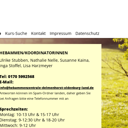
e
e
Kurs-Suche
Kurs-Suche
Kontakt
Kontakt
Impressum
Impressum
Datenschutz
Datenschutz
HEBAMMEN/KOORDINATORINNEN
Ulrike Stubben, Nathalie Nelle, Susanne Kaina,
Inga Stoffel, Lisa Harzmeyer
Tel: 0170 5992568
E-Mail:
info@hebammenzentrale-delmenhorst-oldenburg-land.de
Antworten können im Spam-Ordner landen, daher geben Sie
bei Anfragen bitte eine Telefonnummer mit an
Sprechzeiten:
Montag: 10-13 Uhr & 15-17 Uhr
Dienstag: 9-12:30 Uhr & 18-20 Uhr
Mittwoch: 9-12 Uhr