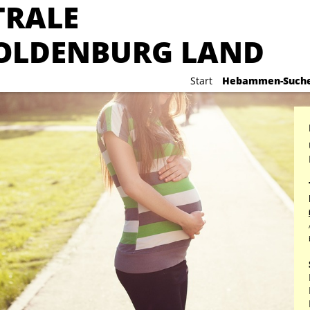
RALE
RALE
OLDENBURG LAND
OLDENBURG LAND
Start
Start
Hebammen-Such
Hebammen-Such