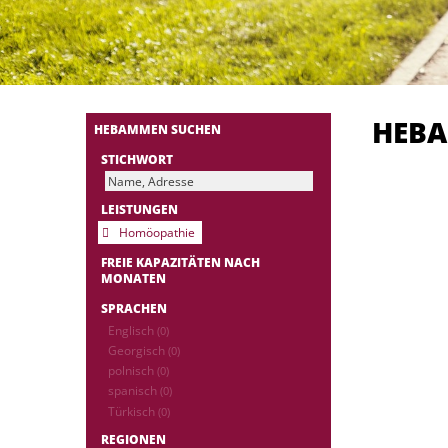
HEB
HEBAMMEN SUCHEN
STICHWORT
LEISTUNGEN
Homöopathie
FREIE KAPAZITÄTEN NACH
MONATEN
SPRACHEN
Englisch
(0)
Georgisch
(0)
polnisch
(0)
spanisch
(0)
Türkisch
(0)
REGIONEN