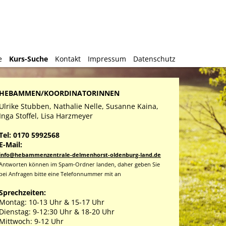
e
e
Kurs-Suche
Kurs-Suche
Kontakt
Kontakt
Impressum
Impressum
Datenschutz
Datenschutz
HEBAMMEN/KOORDINATORINNEN
Ulrike Stubben, Nathalie Nelle, Susanne Kaina,
Inga Stoffel, Lisa Harzmeyer
Tel: 0170 5992568
E-Mail:
info@hebammenzentrale-delmenhorst-oldenburg-land.de
Antworten können im Spam-Ordner landen, daher geben Sie
bei Anfragen bitte eine Telefonnummer mit an
Sprechzeiten:
Montag: 10-13 Uhr & 15-17 Uhr
Dienstag: 9-12:30 Uhr & 18-20 Uhr
Mittwoch: 9-12 Uhr