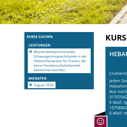
KUR
KURSE SUCHEN
LEISTUNGEN
Wochenbettsprechstunde/
HEBA
Schwangerensprechstunde in der
Hebammenpraxis für Frauen, die
keine Hausbesuchshebamme
bekommen konnten.
Cramerst
MONATEN
jeden Do
August 2026
Hebamme
Nur nach
0170704
E-Mail: 
1575806
E-Mail: 