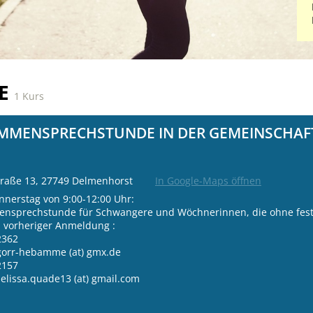
SE
1 Kurs
MMENSPRECHSTUNDE IN DER GEMEINSCHAF
raße 13, 27749 Delmenhorst
In Google-Maps öffnen
nnerstag von 9:00-12:00 Uhr:
nsprechstunde für Schwangere und Wöchnerinnen, die ohne f
 vorheriger Anmeldung :
2362
rgorr-hebamme (at) gmx.de
2157
melissa.quade13 (at) gmail.com