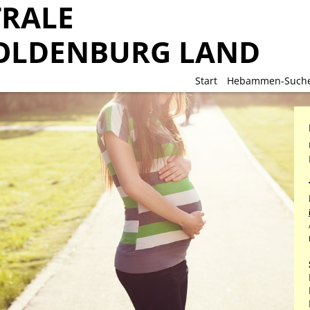
RALE
RALE
OLDENBURG LAND
OLDENBURG LAND
Start
Start
Hebammen-Such
Hebammen-Such