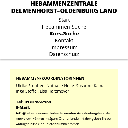
HEBAMMENZENTRALE
HEBAMMENZENTRALE
DELMENHORST–OLDENBURG LAND
DELMENHORST–OLDENBURG LAND
Start
Start
Hebammen-Suche
Hebammen-Suche
Kurs-Suche
Kurs-Suche
Kontakt
Kontakt
Impressum
Impressum
Datenschutz
Datenschutz
HEBAMMEN/KOORDINATORINNEN
Ulrike Stubben, Nathalie Nelle, Susanne Kaina,
Inga Stoffel, Lisa Harzmeyer
Tel: 0170 5992568
E-Mail:
info@hebammenzentrale-delmenhorst-oldenburg-land.de
Antworten können im Spam-Ordner landen, daher geben Sie bei
Anfragen bitte eine Telefonnummer mit an